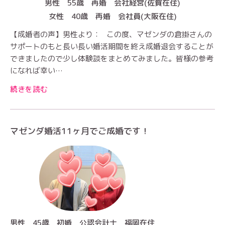
男性 55歳 再婚 会社経営(佐賀在住)
女性 40歳 再婚 会社員(大阪在住)
【成婚者の声】男性より： この度、マゼンダの倉掛さんの
サポートのもと長い長い婚活期間を終え成婚退会することが
できましたので少し体験談をまとめてみました。皆様の参考
になれば幸い…
続きを読む
マゼンダ婚活11ヶ月でご成婚です！
男性 45歳 初婚 公認会計士 福岡在住