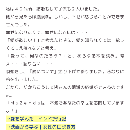
私は４０代頃、結婚もして子供も２人いました。
側から見たら順風満帆。しかし、幸せが感じることができま
せんでした。
幸せになりたくて。幸せになるには・・・
「愛が欲しい！」と考えたときに、愛を知らなくては 欲し
くてもえ得れないと考え。
「愛って、何なのだろう？」と、あらゆる本を読み。考
え・・・語り合い・・・
瞑想をし、『愛について』掘り下げて参りました。私なりに
答を出しました。
だから、だからこうして皆さんの婚活の応援ができるのです
よ。
「ＭａＺｅｎｄａは 本気であなたの幸せを応援しています
よ！」
→愛を学んだ｜インド旅行記
→映画から学ぶ｜女性の口説き方