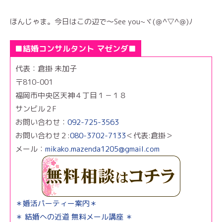
ほんじゃま。今日はこの辺で～See you~ヾ(＠^▽^＠)ﾉ
■結婚コンサルタント マゼンダ■
代表：倉掛 未加子
〒810-001
福岡市中央区天神４丁目１－１８
サンビル２F
お問い合わせ：
092-725-3563
お問い合わせ２:
080-3702-7133
＜代表:倉掛＞
メール：
mikako.mazenda1205@gmail.com
＊婚活パーティー案内＊
＊ 結婚への近道 無料メール講座 ＊