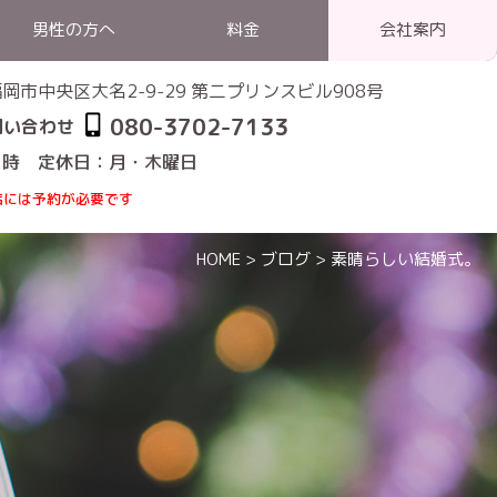
男性の方へ
料金
会社案内
1 福岡市中央区大名2-9-29 第二プリンスビル908号
080-3702-7133
問い合わせ
1時 定休日：月・木曜日
店には予約が必要です
HOME
>
ブログ
>
素晴らしい結婚式。