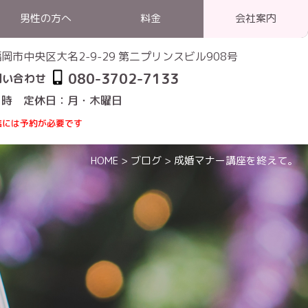
男性の方へ
料金
会社案内
1 福岡市中央区大名2-9-29 第二プリンスビル908号
080-3702-7133
問い合わせ
1時 定休日：月・木曜日
店には予約が必要です
HOME
>
ブログ
>
成婚マナー講座を終えて。