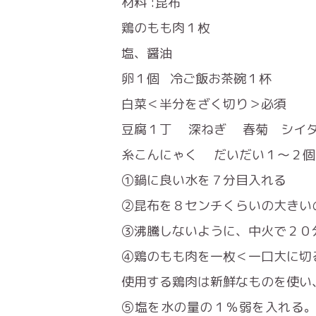
材料 :昆布
鶏のもも肉１枚
塩、醤油
卵１個 冷ご飯お茶碗１杯
白菜＜半分をざく切り＞必須
豆腐１丁 深ねぎ 春菊 シイ
糸こんにゃく だいだい１～２
①鍋に良い水を７分目入れる
②昆布を８センチくらいの大きい
③沸騰しないように、中火で２０
④鶏のもも肉を一枚＜一口大に切
使用する鶏肉は新鮮なものを使い
⑤塩を水の量の１％弱を入れる。 