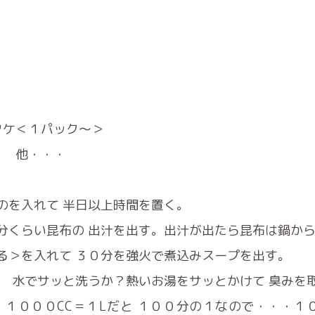
タケ＜１パック～＞
個 他・・・
のを入れて 半日以上時間を置く。
分くらい昆布の 出汁を出す。出汁が出たら昆布は鍋か
る＞を入れて ３０分を強火で煮込みスープを出す。
、 水でサッと洗うか？熱いお湯をサッとかけて 臭みを
１０００CC＝１Lだと １００分の１なので・・・１