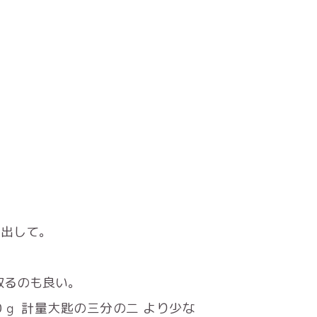
ら出して。
取るのも良い。
０ｇ 計量大匙の三分の二 より少な