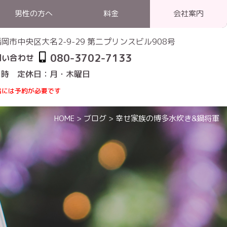
男性の方へ
料金
会社案内
1 福岡市中央区大名2-9-29 第二プリンスビル908号
080-3702-7133
問い合わせ
1時 定休日：月・木曜日
店には予約が必要です
HOME
>
ブログ
>
幸せ家族の博多水炊き&鍋将軍