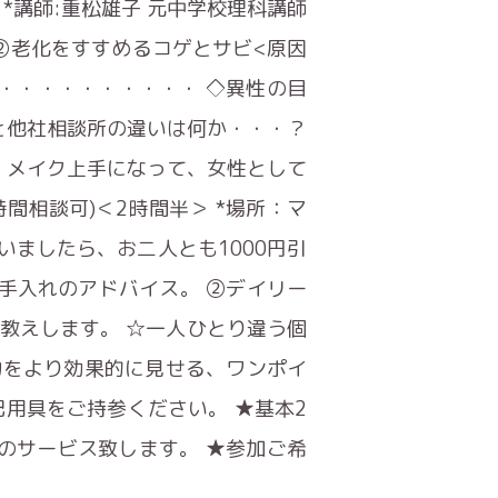
＞ *講師:重松雄子 元中学校理科講師
 ②老化をすすめるコゲとサビ<原因
・・・・・・・・・・・ ◇異性の目
と他社相談所の違いは何か・・・？
！メイク上手になって、女性として
ート時間相談可)＜2時間半＞ *場所：マ
いましたら、お二人とも1000円引
手入れのアドバイス。 ②デイリー
教えします。 ☆一人ひとり違う個
力をより効果的に見せる、ワンポイ
記用具をご持参ください。 ★基本2
のサービス致します。 ★参加ご希