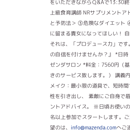
をいただきながらＱ&Aで13:30終
上級食育講師 NRサプリメントア
と予防法＞ ③危険なダイエット 
に留まる貴女になってほしい！ 
それは、「プロデュース力」です
の自信を付けませんか？』 *日時：1/
ゼンダサロン *料金：7560円
きのサービス致します。） 講義
メイク：最小限の道具で、短時間
性を引き出し、 素敵にご自身で
ントアドバイス。 ※日頃お使いの
名以上参加でスタートします。ご
望のは、
info@mazenda.com
へご