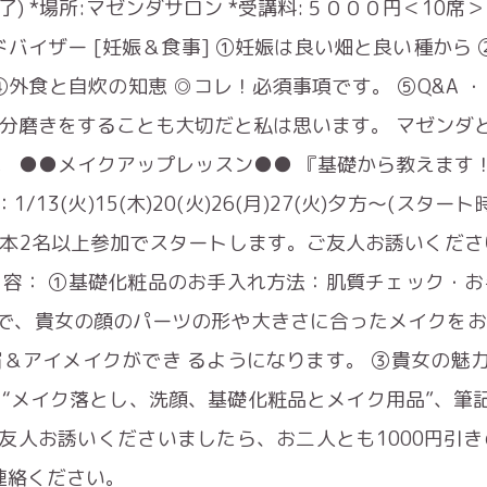
了) *場所:マゼンダサロン *受講料:５０００円＜10席
ドバイザー [妊娠＆食事] ①妊娠は良い畑と良い種から
④外食と自炊の知恵 ◎コレ！必須事項です。 ⑤Q&A 
自分磨きをすることも大切だと私は思います。 マゼンダ
。 ●●メイクアップレッスン●● 『基礎から教えます
13(火)15(木)20(火)26(月)27(火)夕方～(スタ
（基本2名以上参加でスタートします。ご友人お誘いくださ
内容： ①基礎化粧品のお手入れ方法：肌質チェック・お
で、貴女の顔のパーツの形や大きさに合ったメイクをお
眉＆アイメイクができ るようになります。 ③貴女の魅
“メイク落とし、洗顔、基礎化粧品とメイク用品”、筆
友人お誘いくださいましたら、お二人とも1000円引き
連絡ください。