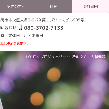
男性の方へ
料金
会社案内
1 福岡市中央区大名2-9-29 第二プリンスビル908号
080-3702-7133
問い合わせ
1時 定休日：月・木曜日
店には予約が必要です
HOME
>
ブログ
>
MaZenda 通信 ２０１５新春号