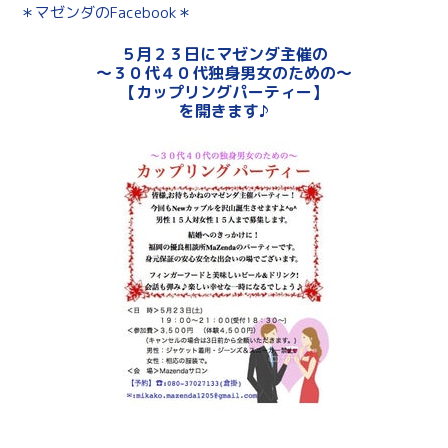
＊マゼンダのFacebook＊
５月２３日にマゼンダ主催の
～３０代４０代独身男女のための～
【カップリングパーティー】
を開きます♪