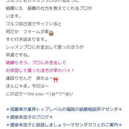
ゴルフにもレッスンプロがいるように
結婚にも 結婚の仕方を教えてくれるプロが
います。
ゴルフ自己流でやっていると
何だか フォームが変
すぐ行き詰まります。
レッスンプロにお金出して習ったほうが
早道ですね。
結婚もそう、プロにお金出して
お世話して貰ったほ方が早かバイ！
遠回りせんで 良かよ～
ほんじゃま。今日は～
この辺で～See you~ヾ(＠^▽^＠)ﾉ
＊成婚率が業界トップレベルの福岡の結婚相談所マゼンダ＊
＊倉掛未加子のブログ＊
＊倉掛未加子と談話しましょう～マゼンダカフェのご案内＊