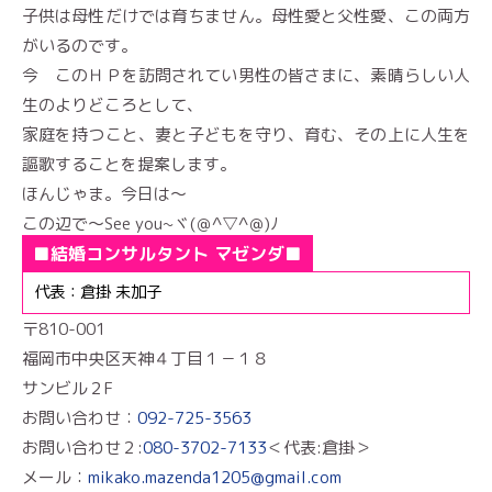
子供は母性だけでは育ちません。母性愛と父性愛、この両方
がいるのです。
今 このＨＰを訪問されてい男性の皆さまに、素晴らしい人
生のよりどころとして、
家庭を持つこと、妻と子どもを守り、育む、その上に人生を
謳歌することを提案します。
ほんじゃま。今日は～
この辺で～See you~ヾ(＠^▽^＠)ﾉ
■結婚コンサルタント マゼンダ■
代表：倉掛 未加子
〒810-001
福岡市中央区天神４丁目１－１８
サンビル２F
お問い合わせ：
092-725-3563
お問い合わせ２:
080-3702-7133
＜代表:倉掛＞
メール：
mikako.mazenda1205@gmail.com