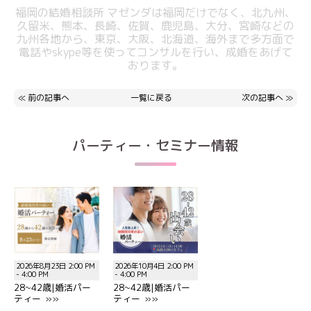
福岡の結婚相談所 マゼンダは福岡だけでなく、北九州、
久留米、熊本、長崎、佐賀、鹿児島、大分、宮崎などの
九州各地から、東京、大阪、北海道、海外まで多方面で
電話やskype等を使ってコンサルを行い、成婚をあげて
おります。
≪
前の記事へ
一覧に戻る
次の記事へ
≫
パーティー・セミナー情報
2026年8月23日 2:00 PM
2026年10月4日 2:00 PM
- 4:00 PM
- 4:00 PM
28~42歳|婚活パー
28~42歳|婚活パー
ティー »»
ティー »»