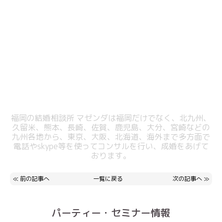
福岡の結婚相談所 マゼンダは福岡だけでなく、北九州、
久留米、熊本、長崎、佐賀、鹿児島、大分、宮崎などの
九州各地から、東京、大阪、北海道、海外まで多方面で
電話やskype等を使ってコンサルを行い、成婚をあげて
おります。
≪
前の記事へ
一覧に戻る
次の記事へ
≫
パーティー・セミナー情報