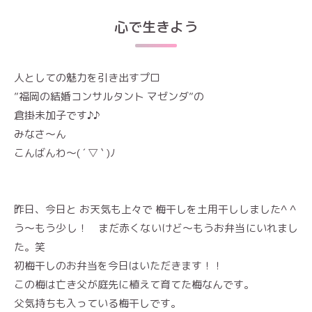
心で生きよう
人としての魅力を引き出すプロ
”福岡の結婚コンサルタント マゼンダ”の
倉掛未加子です♪♪
みなさ～ん
こんばんわ～( ´ ▽ ` )ﾉ
昨日、今日と お天気も上々で 梅干しを土用干ししました^ ^
う〜もう少し！ まだ赤くないけど〜もうお弁当にいれまし
た。笑
初梅干しのお弁当を今日はいただきます！！
この梅は亡き父が庭先に植えて育てた梅なんです。
父気持ちも入っている梅干しです。