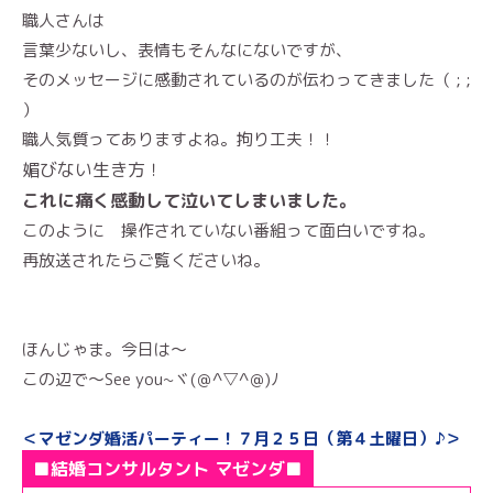
職人さんは
言葉少ないし、表情もそんなにないですが、
そのメッセージに感動されているのが伝わってきました（ ; ;
）
職人気質ってありますよね。拘り工夫！！
媚びない生き方！
これに痛く感動して泣いてしまいました。
このように 操作されていない番組って面白いですね。
再放送されたらご覧くださいね。
ほんじゃま。今日は～
この辺で～See you~ヾ(＠^▽^＠)ﾉ
＜マゼンダ婚活パーティー！７月２５日（第４土曜日）♪＞
■結婚コンサルタント マゼンダ■