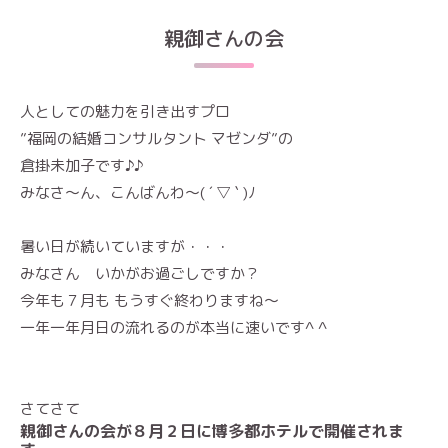
親御さんの会
人としての魅力を引き出すプロ
”福岡の結婚コンサルタント マゼンダ”の
倉掛未加子です♪♪
みなさ～ん、こんばんわ～( ´ ▽ ` )ﾉ
暑い日が続いていますが・・・
みなさん いかがお過ごしですか？
今年も７月も もうすぐ終わりますね〜
一年一年月日の流れるのが本当に速いです^ ^
さてさて
親御さんの会
が８月２日に博多都ホテルで開催されま