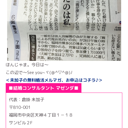
ほんじゃま。今日は～
この辺で～See you~ヾ(＠^▽^＠)ﾉ
＜未加子の無料婚活メルマガ、お申込はコチラ♪＞
■結婚コンサルタント マゼンダ■
代表：倉掛 未加子
〒810-001
福岡市中央区天神４丁目１－１８
サンビル２F