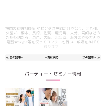
福岡の結婚相談所 マゼンダは福岡だけでなく、北九州、
久留米、熊本、長崎、佐賀、鹿児島、大分、宮崎などの
九州各地から、東京、大阪、北海道、海外まで多方面で
電話やskype等を使ってコンサルを行い、成婚をあげて
おります。
≪
前の記事へ
一覧に戻る
次の記事へ
≫
パーティー・セミナー情報