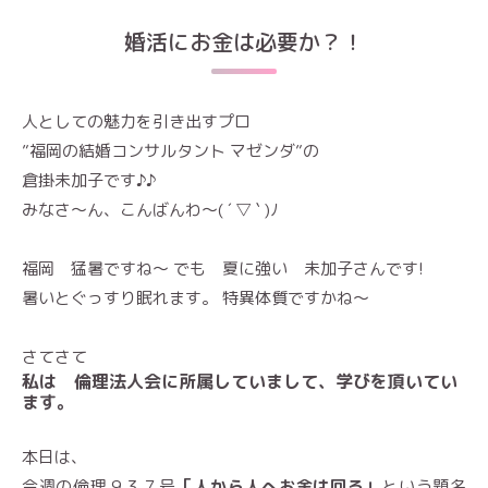
婚活にお金は必要か？！
人としての魅力を引き出すプロ
”福岡の結婚コンサルタント マゼンダ”の
倉掛未加子です♪♪
みなさ～ん、こんばんわ～( ´ ▽ ` )ﾉ
福岡 猛暑ですね〜 でも 夏に強い 未加子さんです!
暑いとぐっすり眠れます。 特異体質ですかね〜
さてさて
私は 倫理法人会に所属していまして、学びを頂いてい
ます。
本日は、
今週の倫理９３７号
「人から人へお金は回る」
という題名