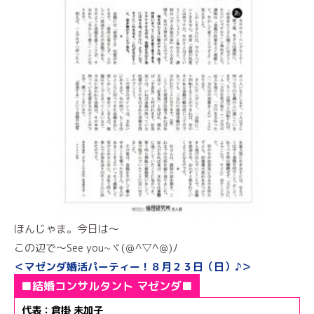
ほんじゃま。今日は～
この辺で～See you~ヾ(＠^▽^＠)ﾉ
＜マゼンダ婚活パーティー！８月２３日（日）♪＞
■結婚コンサルタント マゼンダ■
代表：倉掛 未加子