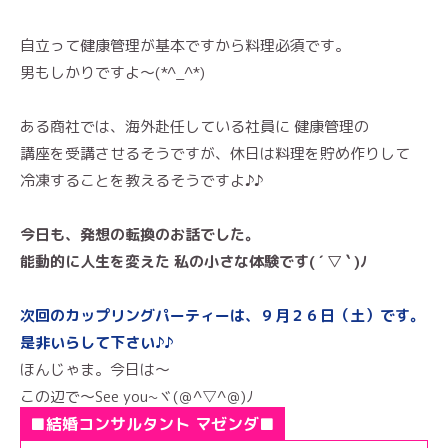
自立って健康管理が基本ですから料理必須です。
男もしかりですよ〜(*^_^*)
ある商社では、海外赴任している社員に 健康管理の
講座を受講させるそうですが、休日は料理を貯め作りして
冷凍することを教えるそうですよ♪♪
今日も、発想の転換のお話でした。
能動的に人生を変えた 私の小さな体験です( ´ ▽ ` )ﾉ
次回のカップリングパーティーは、９月２６日（土）です。
是非いらして下さい♪♪
ほんじゃま。今日は～
この辺で～See you~ヾ(＠^▽^＠)ﾉ
■結婚コンサルタント マゼンダ■