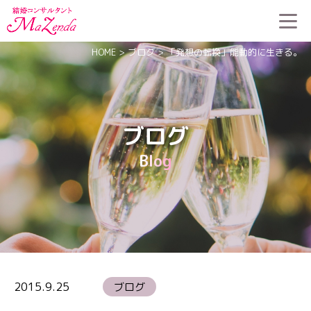
HOME
>
ブログ
>
「発想の転換」能動的に生きる。
ブログ
Blog
2015.9.25
ブログ