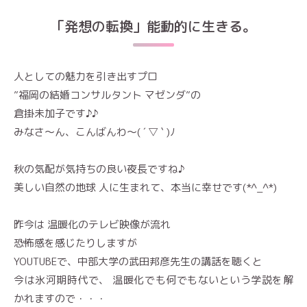
「発想の転換」能動的に生きる。
人としての魅力を引き出すプロ
”福岡の結婚コンサルタント マゼンダ”の
倉掛未加子です♪♪
みなさ～ん、こんばんわ～( ´ ▽ ` )ﾉ
秋の気配が気持ちの良い夜長ですね♪
美しい自然の地球 人に生まれて、本当に幸せです(*^_^*)
昨今は 温暖化のテレビ映像が流れ
恐怖感を感じたりしますが
YOUTUBEで、中部大学の武田邦彦先生の講話を聴くと
今は氷河期時代で、 温暖化でも何でもないという学説を解
かれますので・・・