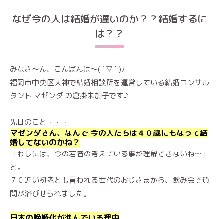
なぜ今の人は結婚が遅いのか？？結婚するに
は？？
みなさ～ん、こんばんは～( ´ ▽ ` )ﾉ
福岡市中央区天神で結婚相談所を運営している結婚コンサル
タント マゼンダ の倉掛未加子です♪
先日のこと・・・
マゼンダさん、なんで 今の人たちは４０歳にもなって結
婚してないのかね？
「わしには、今の若者の考えている事が理解できないね〜」
と。
７０近い初老とも言われる世代のおじさまから、飲み会で質
問が浴びせられました。
日本の晩婚化が進んでいる理由