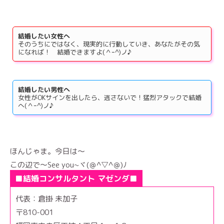
結婚したい女性へ
そのうちにではなく、現実的に行動していき、あなたがその気
になれば！ 結婚できますよ(＾ｰ^)ノ♪
結婚したい男性へ
女性がOKサインを出したら、逃さないで！猛烈アタックで結婚
へ(＾ｰ^)ノ♪
ほんじゃま。今日は～
この辺で～See you~ヾ(＠^▽^＠)ﾉ
■結婚コンサルタント マゼンダ■
代表：倉掛 未加子
〒810-001