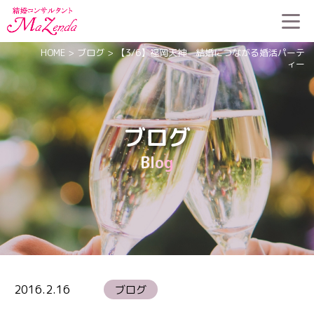
HOME
>
ブログ
>
【3/6】福岡天神 結婚につながる婚活パーテ
ィー
ブログ
Blog
2016.2.16
ブログ