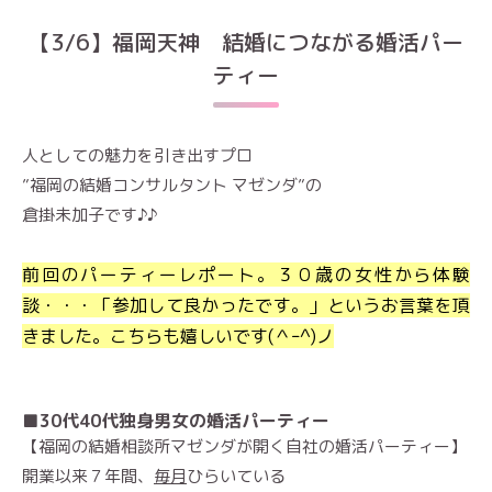
【3/6】福岡天神 結婚につながる婚活パー
ティー
人としての魅力を引き出すプロ
”福岡の結婚コンサルタント マゼンダ”の
倉掛未加子です♪♪
前回のパーティーレポート。３０歳の女性から体験
談・・・「参加して良かったです。」というお言葉を頂
きました。こちらも嬉しいです(＾ｰ^)ノ
■30代40代独身男女の婚活パーティー
【福岡の結婚相談所マゼンダが開く自社の婚活パーティー】
開業以来７年間、
毎月
ひらいている