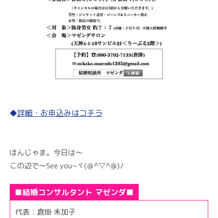
詳細・お申込みはコチラ
◆
ほんじゃま。今日は～
この辺で～See you~ヾ(＠^▽^＠)ﾉ
■結婚コンサルタント マゼンダ■
代表：倉掛 未加子