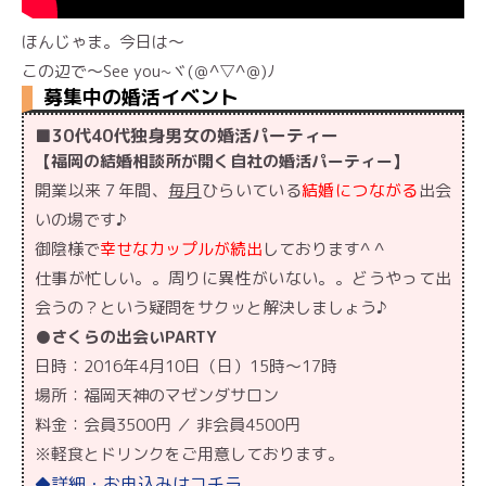
ほんじゃま。今日は～
この辺で～See you~ヾ(＠^▽^＠)ﾉ
募集中の婚活イベント
■30代40代独身男女の婚活パーティー
【福岡の結婚相談所が開く自社の婚活パーティー】
開業以来７年間、
毎月
ひらいている
結婚につながる
出会
いの場です♪
御陰様で
幸せなカップルが続出
しております^ ^
仕事が忙しい。。周りに異性がいない。。どうやって出
会うの？という疑問をサクッと解決しましょう♪
●さくらの出会いPARTY
日時：2016年4月10日（日）15時～17時
場所：福岡天神のマゼンダサロン
料金：会員3500円 ／ 非会員4500円
※軽食とドリンクをご用意しております。
詳細・お申込みはコチラ
◆