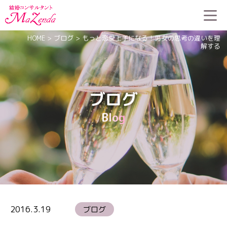
HOME
>
ブログ
>
もっと恋愛上手になる！男女の思考の違いを理
解する
ブログ
Blog
2016.3.19
ブログ