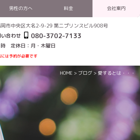
男性の方へ
料金
会社案内
1 福岡市中央区大名2-9-29 第二プリンスビル908号
080-3702-7133
問い合わせ
1時 定休日：月・木曜日
店には予約が必要です
HOME
>
ブログ
>
愛するとは・・・