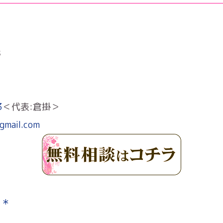
８
3
＜代表:倉掛＞
gmail.com
 ＊