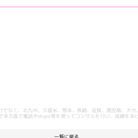
だけでなく、北九州、久留米、熊本、長崎、佐賀、鹿児島、大分
で多方面で電話やskype等を使ってコンサルを行い、成婚をあ
一覧に戻る