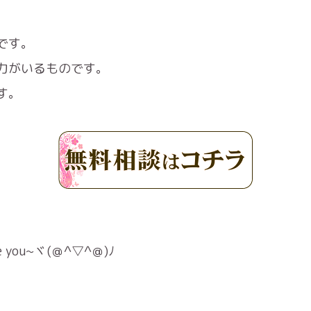
です。
力がいるものです。
す。
ou~ヾ(＠^▽^＠)ﾉ