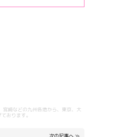
、宮崎などの九州各地から、東京、大
げております。
次の記事へ
≫