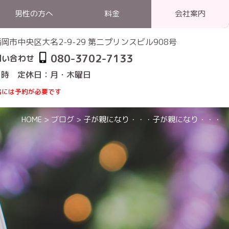
男性の方へ
料金
会社案内
1 福岡市中央区大名2-9-29 第二プリンスビル908号
080-3702-7133
問い合わせ
1時 定休日：月・木曜日
店には予約が必要です
HOME
>
ブログ
>
子が親になり・・・子が親になり・・・