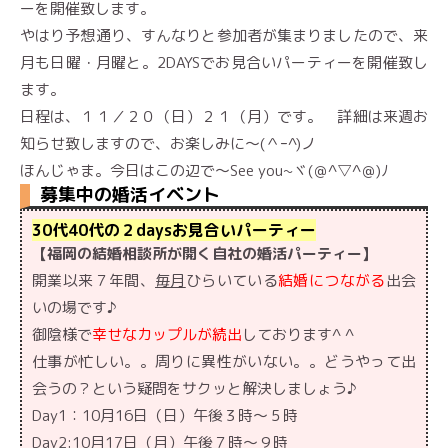
ーを開催致します。
やはり予想通り、すんなりと参加者が集まりましたので、来
月も日曜・月曜と。2DAYSでお見合いパーティーを開催致し
ます。
日程は、１１／２０（日）２１（月）です。 詳細は来週お
知らせ致しますので、お楽しみに〜(＾ｰ^)ノ
ほんじゃま。今日はこの辺で～See you~ヾ(＠^▽^＠)ﾉ
募集中の婚活イベント
30代40代の２daysお見合いパーティー
【福岡の結婚相談所が開く自社の婚活パーティー】
開業以来７年間、
毎月
ひらいている
結婚につながる
出会
いの場です♪
御陰様で
幸せなカップルが続出
しております^ ^
仕事が忙しい。。周りに異性がいない。。どうやって出
会うの？という疑問をサクッと解決しましょう♪
Day1：10月16日（日）午後３時〜５時
Day2:10月17日（月）午後７時〜９時