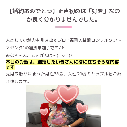
【婚約おめでとう】正直初めは「好き」なの
か良く分かりませんでした。
人としての魅力を引き出すプロ ”福岡の結婚コンサルタント
マゼンダ”の倉掛未加子です♪♪
みなさ～ん、こんばんは～( ´ ▽ ` )ﾉ
本日のお話は、結婚したい皆さんに役に立ちそうな内容
です
先月成婚が決まった男性38歳、女性29歳のカップルをご紹
介致します。