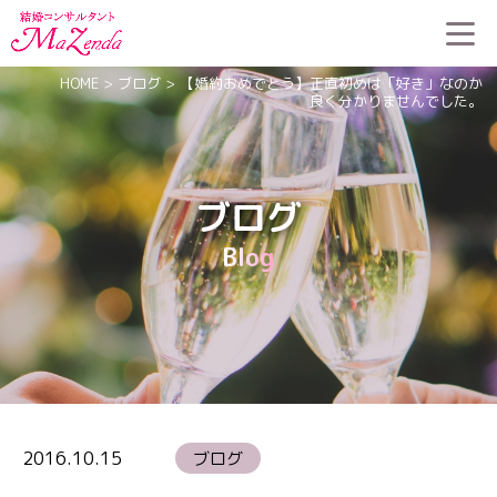
HOME
>
ブログ
>
【婚約おめでとう】正直初めは「好き」なのか
良く分かりませんでした。
ブログ
Blog
2016.10.15
ブログ