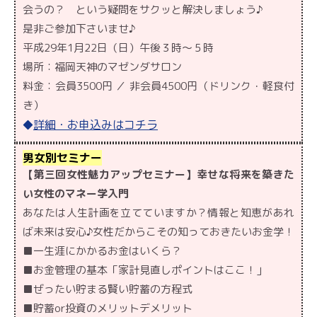
会うの？ という疑問をサクッと解決しましょう♪
是非ご参加下さいませ♪
平成29年1月22日（日）午後３時〜５時
場所：福岡天神のマゼンダサロン
料金：会員3500円 ／ 非会員4500円（ドリンク・軽食付
き）
詳細・お申込みはコチラ
◆
男女別セミナー
【第三回女性魅力アップセミナー】幸せな将来を築きた
い女性のマネー学入門
あなたは人生計画を立てていますか？情報と知恵があれ
ば未来は安心♪女性だからこその知っておきたいお金学！
■一生涯にかかるお金はいくら？
■お金管理の基本「家計見直しポイントはここ！」
■ぜったい貯まる賢い貯蓄の方程式
■貯蓄or投資のメリットデメリット