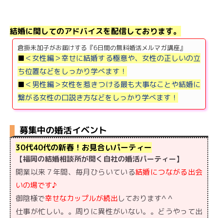
結婚に関してのアドバイスを配信しております。
倉掛未加子がお届けする『6日間の無料婚活メルマガ講座』
■
＜女性編＞幸せに結婚する極意や、女性の正しいの立
ち位置などをしっかり学べます！
■
＜男性編＞女性を惹きつける最も大事なことや結婚に
繋がる女性の口説き方などをしっかり学べます！
募集中の婚活イベント
30代40代の新春！お見合いパーティー
【福岡の結婚相談所が開く自社の婚活パーティー】
開業以来７年間、毎月ひらいている
結婚につながる出会
いの場です♪
御陰様で
幸せなカップルが続出
しております^ ^
仕事が忙しい。。周りに異性がいない。。どうやって出