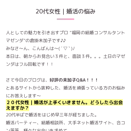
20代女性｜婚活の悩み
人としての魅力を引き出すプロ ”福岡の結婚コンサルタント
マゼンダ”の倉掛未加子です♪♪
みなさ～ん、こんばんは～( ´ ▽ ` )ﾉ
本日は、朝からお見合い３件と、面談３件。。。土日のマゼ
ンダはフル回転です！！
さて今日のブログは、
好評の未加子Q&A！！！
とあるサイトから抜粋した、婚活を頑張っている方のお悩み
にお答えします〜
２０代女性｜婚活が上手くいきません。どうしたら出会
えますか？
20代半ばで婚活をはじめ早三年が経ちました。
婚活パーティー、結婚相談所、大手ネット婚活サイト、合コ
ン等等、様々な出会いを求めて