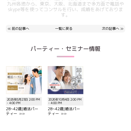
九州各地から、東京、大阪、北海道まで多方面で電話や
skype等を使ってコンサルを行い、成婚をあげておりま
す。
≪
前の記事へ
一覧に戻る
次の記事へ
≫
パーティー・セミナー情報
2026年8月23日 2:00 PM
2026年10月4日 2:00 PM
- 4:00 PM
- 4:00 PM
28~42歳|婚活パー
28~42歳|婚活パー
ティー »»
ティー »»