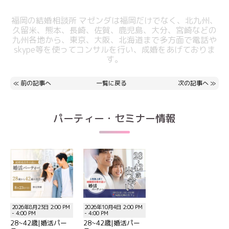
福岡の結婚相談所 マゼンダは福岡だけでなく、北九州、
久留米、熊本、長崎、佐賀、鹿児島、大分、宮崎などの
九州各地から、東京、大阪、北海道まで多方面で電話や
skype等を使ってコンサルを行い、成婚をあげておりま
す。
≪
前の記事へ
一覧に戻る
次の記事へ
≫
パーティー・セミナー情報
2026年8月23日 2:00 PM
2026年10月4日 2:00 PM
- 4:00 PM
- 4:00 PM
28~42歳|婚活パー
28~42歳|婚活パー