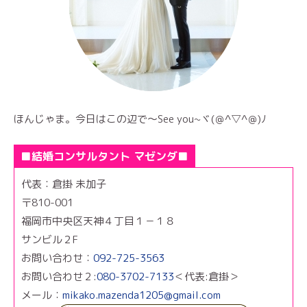
ほんじゃま。今日はこの辺で～See you~ヾ(＠^▽^＠)ﾉ
■結婚コンサルタント マゼンダ■
代表：倉掛 未加子
〒810-001
福岡市中央区天神４丁目１－１８
サンビル２F
お問い合わせ：
092-725-3563
お問い合わせ２:
080-3702-7133
＜代表:倉掛＞
メール：
mikako.mazenda1205@gmail.com