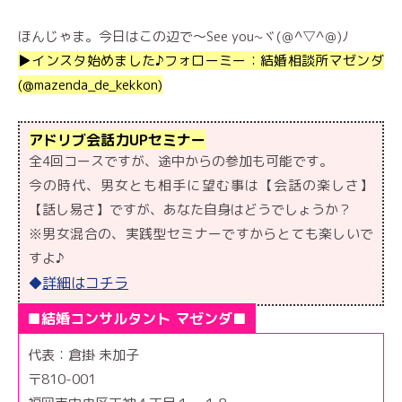
ほんじゃま。今日はこの辺で～See you~ヾ(＠^▽^＠)ﾉ
▶︎インスタ始めました♪フォローミー：結婚相談所マゼンダ
(@mazenda_de_kekkon)
アドリブ会話力UPセミナー
全4回コースですが、途中からの参加も可能です。
今の時代、男女とも相手に望む事は【会話の楽しさ】
【話し易さ】ですが、あなた自身はどうでしょうか？
※男女混合の、実践型セミナーですからとても楽しいで
すよ♪
詳細はコチラ
◆
■結婚コンサルタント マゼンダ■
代表：倉掛 未加子
〒810-001