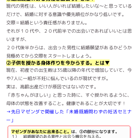
現代の男性は、いい人がいれば結婚したいな〜と思っている
だけで、結婚に対する意識や優先順位がかなり低いです。
交際＝結婚という責任感がありません。
それが１０代や、２０代前半での出会いであればいいとは思
いますが、
２０代後半からは、出会った男性に結婚願望があるかどうか
見極めてから交際をスタートしましょう。
②子供を授かる身体作りを今からする。とは▼
現在、初産での出生数は35歳以降の年代で増加していて、今
や7人に一組が不妊に悩んでいるのが現状ですが。
実は、高齢出産だけが原因ではないのです。
「赤ちゃんがほしい」と思った時に、すぐ授かれるように、
母体の状態を改善すること。健康であることが大切です！
→先日マゼンダで開催した「未婚既婚問わずの妊活セミナ
ー」
マゼンダがあなたに出来ること。
は、③の部分になります。
１） 結婚願望のある異性と出会う機会を与える。