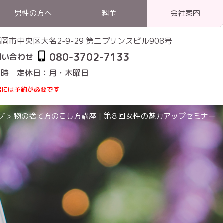
男性の方へ
料金
会社案内
1 福岡市中央区大名2-9-29 第二プリンスビル908号
080-3702-7133
問い合わせ
1時 定休日：月・木曜日
店には予約が必要です
グ
>
物の捨て方のこし方講座｜第８回女性の魅力アップセミナー