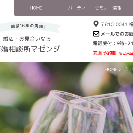
HOME
パーティー・セミナー情報
〒810-004
メールでのお
婚活・お見合いなら
電話受付：9時~2
結婚相談所マゼンダ
完全予約制
※ご来
HOME
>
ブロ