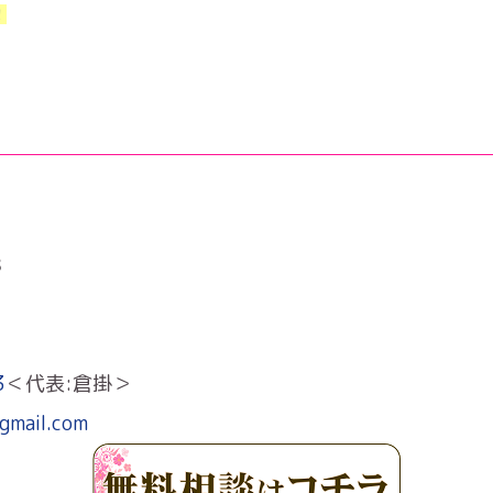
！
８
3
＜代表:倉掛＞
gmail.com