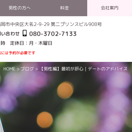
男性の方へ
料金
会社案内
1 福岡市中央区大名2-9-29 第二プリンスビル908号
080-3702-7133
問い合わせ
1時 定休日：月・木曜日
店には予約が必要です
HOME
>
ブログ
>
【男性編】最初が肝心｜デートのアドバイス