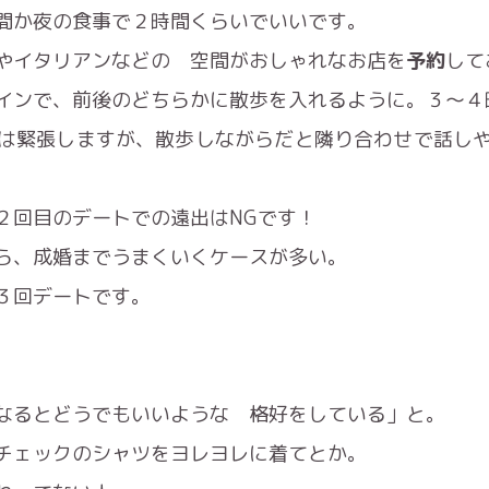
間か夜の食事で２時間くらいでいいです。
やイタリアンなどの 空間がおしゃれなお店を
予約
して
インで、前後のどちらかに散歩を入れるように。３〜４
は緊張しますが、散歩しながらだと隣り合わせで話し
２回目のデートでの遠出はNGです！
ら、成婚までうまくいくケースが多い。
３回デートです。
なるとどうでもいいような 格好をしている」と。
チェックのシャツをヨレヨレに着てとか。