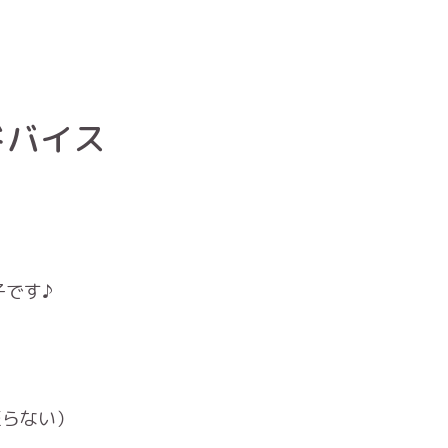
ドバイス
子です♪
至らない）