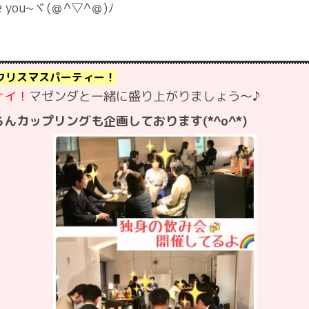
ou~ヾ(＠^▽^＠)ﾉ
のクリスマスパーティー！
ナイ！
マゼンダと一緒に盛り上がりましょう〜♪
カップリングも企画しております(*^o^*)