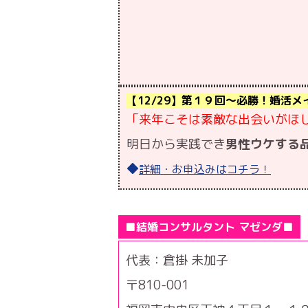
【12/29】第１９回〜必勝！婚活
「来年こそは素敵な出会いがほ
明日から実践でき
男性ウケする
◆
詳細・お申込みはコチラ！
■結婚コンサルタント マゼンダ■
代表：倉掛 未加子
〒810-001