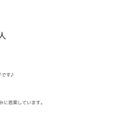
人
子です♪
みに思案しています。