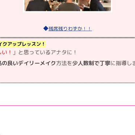
◆
残席残りわずか！！
メイクアップレッスン！
しい！」
と思っているアナタに！
品の良いデイリーメイク
方法を
少人数制で丁寧
に指導し