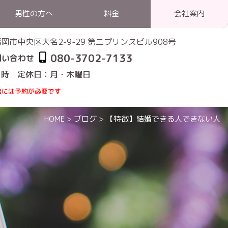
男性の方へ
料金
会社案内
1 福岡市中央区大名2-9-29 第二プリンスビル908号
080-3702-7133
問い合わせ
1時 定休日：月・木曜日
店には予約が必要です
HOME
>
ブログ
>
【特徴】結婚できる人できない人