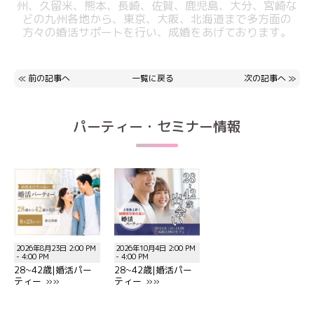
州、久留米、熊本、
長崎、佐賀、鹿児島、大分、宮崎な
どの九州各地から、東京、大阪、北海道まで
多方面の
方々の婚活サポートを行い、成婚をあげております。
≪
前の記事へ
一覧に戻る
次の記事へ
≫
パーティー・セミナー情報
2026年8月23日 2:00 PM
2026年10月4日 2:00 PM
- 4:00 PM
- 4:00 PM
28~42歳|婚活パー
28~42歳|婚活パー
ティー »»
ティー »»