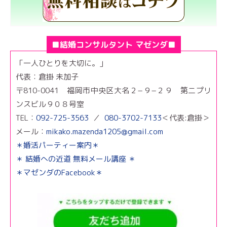
■結婚コンサルタント マゼンダ■
「一人ひとりを大切に。」
代表：倉掛 未加子
〒810-0041 福岡市中央区大名２−９−２９ 第二プリ
ンスビル９０８号室
TEL：
092-725-3563
／
080-3702-7133
＜代表:倉掛＞
メール：
mikako.mazenda1205@gmail.com
＊婚活パーティー案内＊
＊ 結婚への近道 無料メール講座 ＊
＊マゼンダのFacebook＊