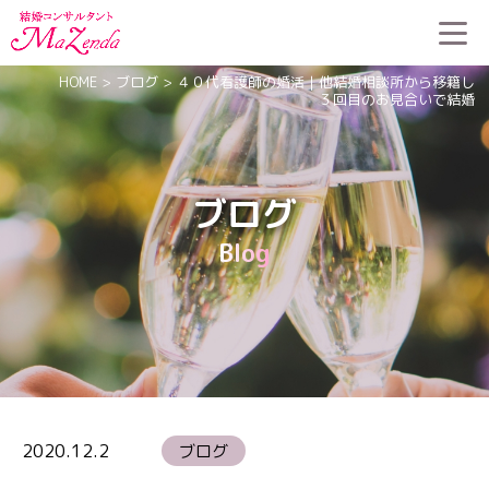
HOME
>
ブログ
>
４０代看護師の婚活｜他結婚相談所から移籍し
３回目のお見合いで結婚
ブログ
Blog
2020.12.2
ブログ