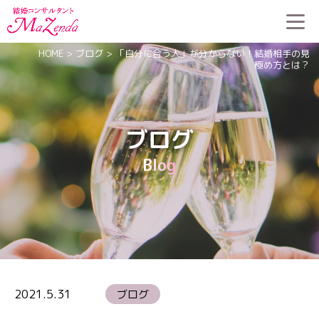
HOME
>
ブログ
>
「自分に合う人」が分からない！結婚相手の見
極め方とは？
ブログ
Blog
2021.5.31
ブログ