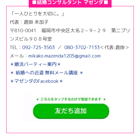
■結婚コンサルタント マゼンダ■
「一人ひとりを大切に。」
代表：倉掛 未加子
〒810-0041 福岡市中央区大名２−９−２９ 第二プリ
ンスビル９０８号室
TEL：
092-725-3563
／
080-3702-7133
＜代表:倉掛＞
メール：
mikako.mazenda1205@gmail.com
＊婚活パーティー案内＊
＊ 結婚への近道 無料メール講座 ＊
＊マゼンダのFacebook＊