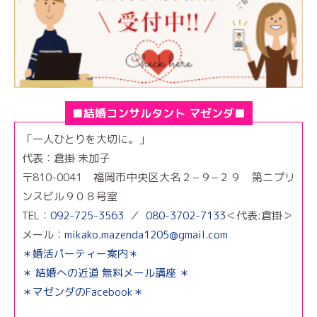
■結婚コンサルタント マゼンダ■
「一人ひとりを大切に。」
代表：倉掛 未加子
〒810-0041 福岡市中央区大名２−９−２９ 第二プリ
ンスビル９０８号室
TEL：
092-725-3563
／
080-3702-7133
＜代表:倉掛＞
メール：
mikako.mazenda1205@gmail.com
＊婚活パーティー案内＊
＊ 結婚への近道 無料メール講座 ＊
＊マゼンダのFacebook＊