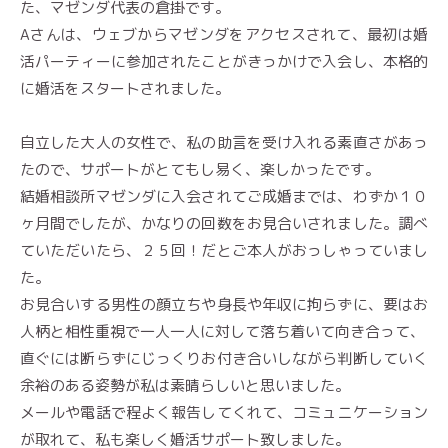
た、マゼンダ代表の倉掛です。
Aさんは、ウェブからマゼンダをアクセスされて、最初は婚
活パーティーに参加されたことがきっかけで入会し、本格的
に婚活をスタートされました。
自立した大人の女性で、私の助言を受け入れる素直さがあっ
たので、サポートがとてもし易く、楽しかったです。
結婚相談所マゼンダに入会されてご成婚までは、わずか１０
ヶ月間でしたが、かなりの回数をお見合いされました。調べ
ていただいたら、２５回！だとご本人がおっしゃっていまし
た。
お見合いする男性の顔立ちや身長や年収に拘らずに、要はお
人柄と相性重視で一人一人に対して落ち着いて向き合って、
直ぐには断らずにじっくりお付き合いしながら判断していく
余裕のある姿勢が私は素晴らしいと思いました。
メールや電話で程よく報告してくれて、コミュニケーション
が取れて、私も楽しく婚活サポート致しました。