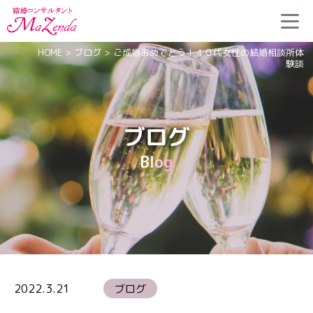
HOME
>
ブログ
>
ご成婚おめでとう！４０代女性の結婚相談所体
験談
ブログ
Blog
2022.3.21
ブログ