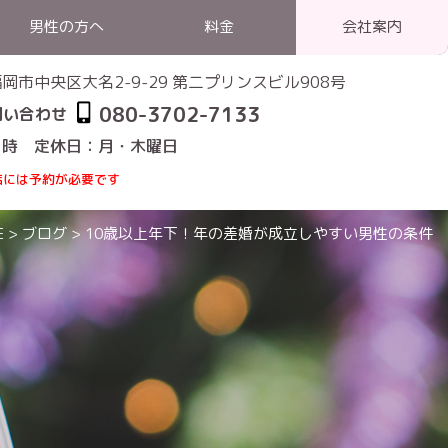
男性の方へ
料金
会社案内
1 福岡市中央区大名2-9-29 第二プリンスビル908号
080-3702-7133
問い合わせ
1時 定休日：月・木曜日
店には予約が必要です
E
>
ブログ
>
10歳以上年下！年の差婚が成立しやすい男性の条件