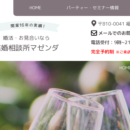
HOME
パーティー・セミナー情報
〒810-004
メールでのお
婚活・お見合いなら
電話受付：9時~2
結婚相談所マゼンダ
完全予約制
※ご来
HOM