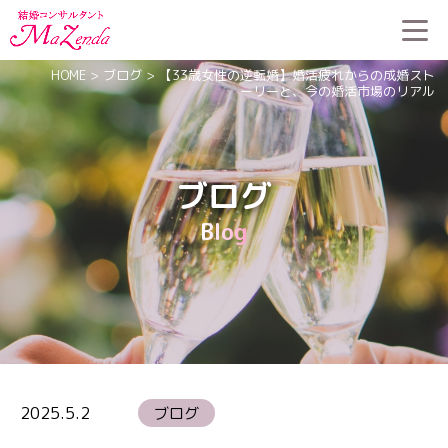
HOME
>
ブログ
>
【33歳女性の逆転婚】婚活疲れからの成婚スト
ーリーと、今の婚活市場のリアル
ブログ
Blog
2025.5.2
ブログ