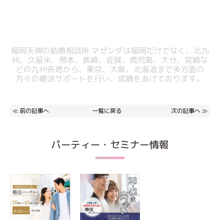
福岡天神の結婚相談所 マゼンダは福岡だけでなく、北九
州、久留米、熊本、
長崎、佐賀、鹿児島、大分、宮崎な
どの九州各地から、東京、大阪、北海道まで
多方面の
方々の婚活サポートを行い、成婚をあげております。
≪
前の記事へ
一覧に戻る
次の記事へ
≫
パーティー・セミナー情報