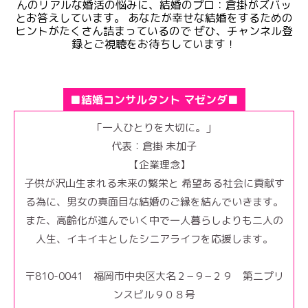
んのリアルな婚活の悩みに、結婚のプロ：倉掛がズバッ
とお答えしています。 あなたが幸せな結婚をするための
ヒントがたくさん詰まっているので ぜひ、チャンネル登
録とご視聴をお待ちしています！
■結婚コンサルタント マゼンダ■
「一人ひとりを大切に。」
代表：倉掛 未加子
【企業理念】
子供が沢山生まれる未来の繁栄と 希望ある社会に貢献す
る為に、男女の真面目な結婚のご縁を結んでいきます。
また、高齢化が進んでいく中で一人暮らしよりも二人の
人生、イキイキとしたシニアライフを応援します。
〒810-0041 福岡市中央区大名２−９−２９ 第二プリ
ンスビル９０８号