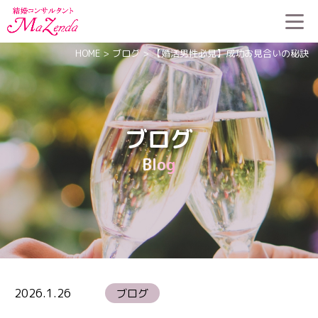
HOME
>
ブログ
>
【婚活男性必見】成功お見合いの秘訣
ブログ
Blog
2026.1.26
ブログ