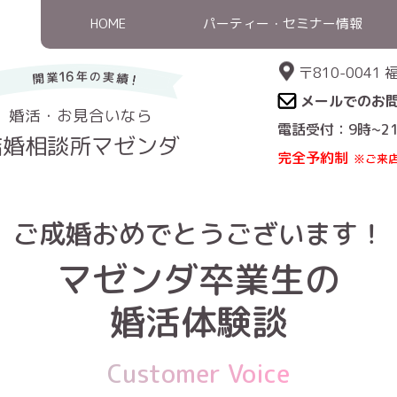
HOME
パーティー・セミナー情報
〒810-004
メールでのお
婚活・お見合いなら
電話受付：9時~2
結婚相談所マゼンダ
完全予約制
※ご来
HOME
>
ご成婚おめでとうございます！
マゼンダ卒業生の
婚活体験談
Customer Voice