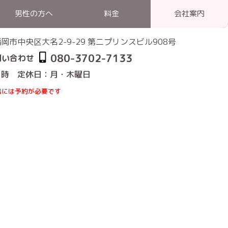
男性の方へ
料金
会社案内
1 福岡市中央区大名2-9-29 第二プリンスビル908号
080-3702-7133
問い合わせ
1時 定休日：月・木曜日
店には予約が必要です
婚活体験談
>
37歳会社員、32歳看護師の若々しいカップルです！