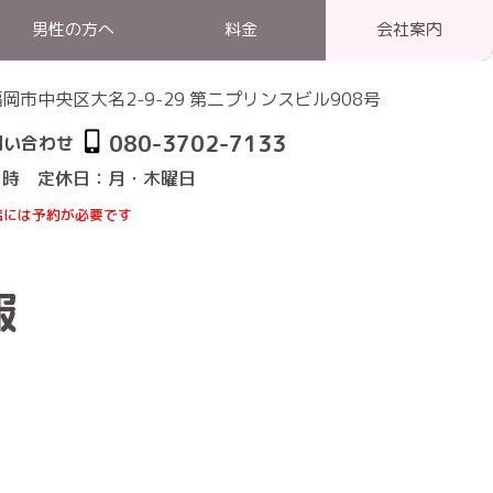
男性の方へ
料金
会社案内
1 福岡市中央区大名2-9-29 第二プリンスビル908号
080-3702-7133
問い合わせ
1時 定休日：月・木曜日
店には予約が必要です
パーティー・セミナー情報
>
男性会員限定｜セミナー＆グルコン
報