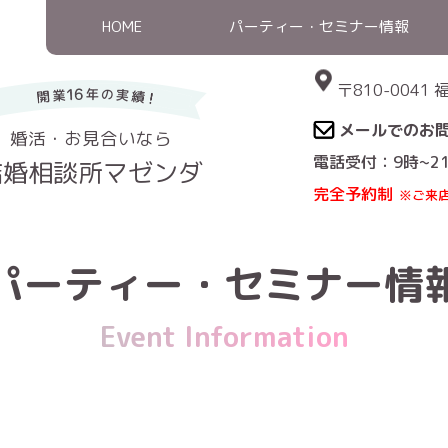
HOME
パーティー・セミナー情報
〒810-004
メールでのお
婚活・お見合いなら
電話受付：9時~2
結婚相談所マゼンダ
完全予約制
※ご来
HOME
>
パーティー・セミナー情
Event Information