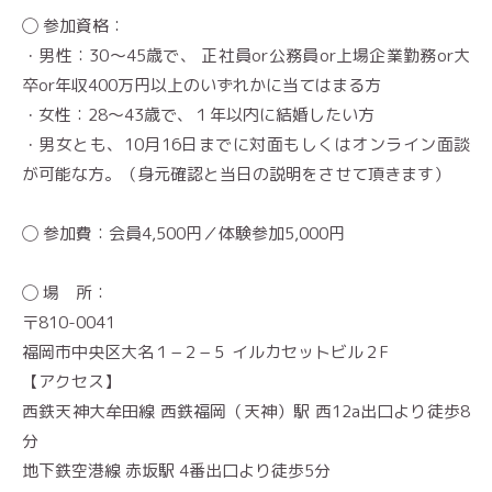
◯ 参加資格：
・男性：30〜45歳で、 正社員or公務員or上場企業勤務or大
卒or年収400万円以上のいずれかに当てはまる方
・女性：28〜43歳で、１年以内に結婚したい方
・男女とも、10月16日までに対面もしくはオンライン面談
が可能な方。（身元確認と当日の説明をさせて頂きます）
◯ 参加費：会員4,500円／体験参加5,000円
◯ 場 所：
〒810-0041
福岡市中央区大名１−２−５ イルカセットビル２F
【アクセス】
西鉄天神大牟田線 西鉄福岡（天神）駅 西12a出口より徒歩8
分
地下鉄空港線 赤坂駅 4番出口より徒歩5分