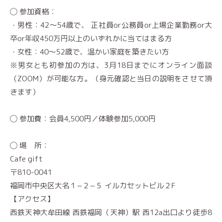
◯ 参加資格：
・男性：42〜54歳で、 正社員or公務員or上場企業勤務or大
卒or年収450万円以上のいずれかに当てはまる方
・女性：40〜52歳で、温かい家庭を築きたい方
※男女とも初参加の方は、3月18日までにオンライン面談
（ZOOM）が可能な方。（身元確認と当日の説明をさせて頂
きます）
◯ 参加費：会員4,500円／体験参加5,000円
◯ 場 所：
Cafe gift
〒810-0041
福岡市中央区大名１−２−５ イルカセットビル２F
【アクセス】
西鉄天神大牟田線 西鉄福岡（天神）駅 西12a出口より徒歩8