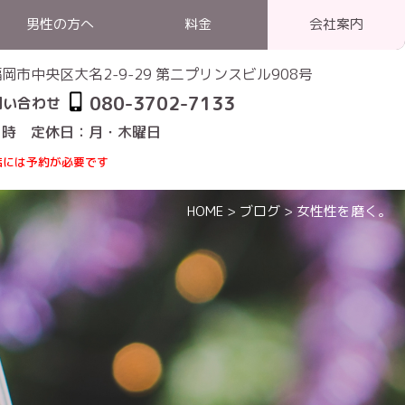
男性の方へ
料金
会社案内
1 福岡市中央区大名2-9-29 第二プリンスビル908号
080-3702-7133
問い合わせ
1時 定休日：月・木曜日
店には予約が必要です
HOME
>
ブログ
>
女性性を磨く。