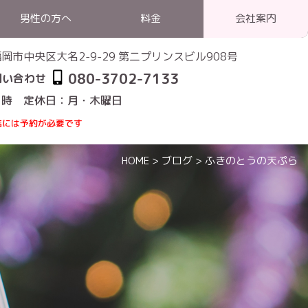
男性の方へ
料金
会社案内
1 福岡市中央区大名2-9-29 第二プリンスビル908号
080-3702-7133
問い合わせ
1時 定休日：月・木曜日
店には予約が必要です
HOME
>
ブログ
>
ふきのとうの天ぷら