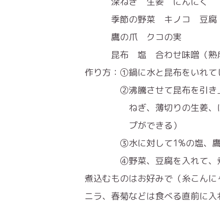
深ねぎ 生姜 にんにく
季節の野菜 キノコ 豆腐
鷹の爪 クコの実
昆布 塩 合わせ味噌（熟成
作り方：①鍋に水と昆布をいれて
②沸騰させて昆布を引き上げ
ねぎ、薄切りの生姜、にんに
プができる）
③水に対して1%の塩、鷹の
④野菜、豆腐を入れて、煮
煮込むものはお好みで（糸こんに
ニラ、春菊などは食べる直前に入