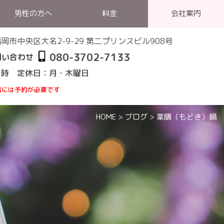
男性の方へ
料金
会社案内
1 福岡市中央区大名2-9-29 第二プリンスビル908号
080-3702-7133
問い合わせ
1時 定休日：月・木曜日
店には予約が必要です
HOME
>
ブログ
>
薬膳（もどき）鍋