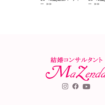
ー »»
ー »»