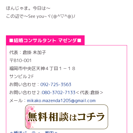
ほんじゃま。今日は～
この辺で～See you~ヾ(＠^▽^＠)ﾉ
■結婚コンサルタント マゼンダ■
代表：倉掛 未加子
〒810-001
福岡市中央区天神４丁目１－１８
サンビル２F
お問い合わせ：
092-725-3563
お問い合わせ２:
080-3702-7133
＜代表:倉掛＞
メール：
mikako.mazenda1205@gmail.com