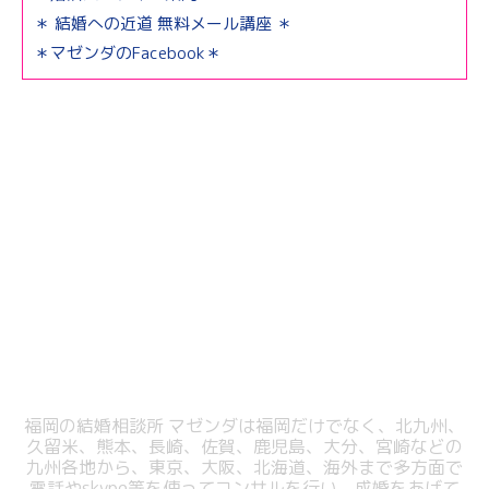
＊ 結婚への近道 無料メール講座 ＊
＊マゼンダのFacebook＊
福岡の結婚相談所 マゼンダは福岡だけでなく、北九州、
久留米、熊本、長崎、佐賀、鹿児島、大分、宮崎などの
九州各地から、東京、大阪、北海道、海外まで多方面で
電話やskype等を使ってコンサルを行い、成婚をあげて