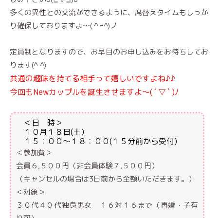
多くの異性との交流ができるように、席替えタイムもしっか
り確保しておりますよ〜(＾ｰ^)ノ
定員制となりますので、お早目のお申し込みをお待ちしてお
ります(^ ^)
共通の趣味を持てる相手って嬉しいですよね♪♪
今回もNewカップルを誕生させますよ〜( ´ ▽ ` )ﾉ
＜日 時＞
１０月１８日(土）
１５：００～１８：００(１５分前から受付)
＜参加費＞
会員６,５００円（非会員体験７,５００円）
（キャンセルの場合は3日前から全額いただきます。）
＜対象＞
３０代４０代独身男女 １６対１６まで（再婚・子有