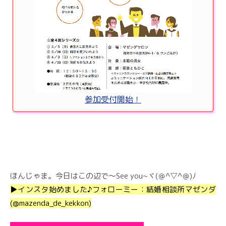
参加受付開始！
ほんじゃま。今日はこの辺で～See you~ヾ(＠^▽^＠)ﾉ
▶︎インスタ始めました♪フォローミー：結婚相談所マゼンダ
(@mazenda_de_kekkon)