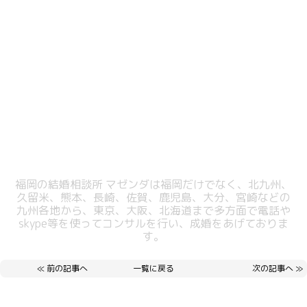
福岡の結婚相談所 マゼンダは福岡だけでなく、北九州、
久留米、熊本、長崎、佐賀、鹿児島、大分、宮崎などの
九州各地から、東京、大阪、北海道まで多方面で電話や
skype等を使ってコンサルを行い、成婚をあげておりま
す。
≪
前の記事へ
一覧に戻る
次の記事へ
≫