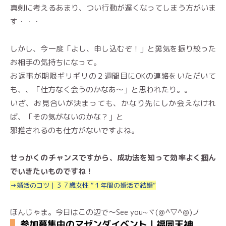
真剣に考えるあまり、つい行動が遅くなってしまう方がいま
す・・・
しかし、今一度「よし、申し込むぞ！」と勇気を振り絞った
お相手の気持ちになって。
お返事が期限ギリギリの２週間目にOKの連絡をいただいて
も、、「仕方なく会うのかなあ〜」と思われたり。。
いざ、お見合いが決まっても、かなり先にしか会えなけれ
ば、「その気がないのかな？」と
邪推されるのも仕方がないですよね。
せっかくのチャンスですから、成功法を知って効率よく掴ん
でいきたいものですね！
→婚活のコツ｜３７歳女性 “１年間の婚活で結婚”
ほんじゃま。今日はこの辺で～See you~ヾ(＠^▽^＠)ノ
参加募集中のマゼンダイベント｜福岡天神