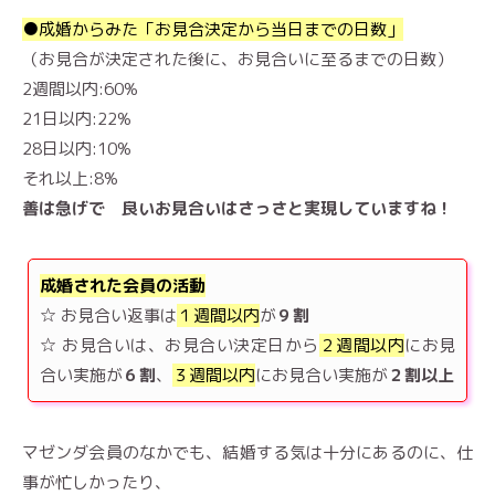
●成婚からみた「お見合決定から当日までの日数」
（お見合が決定された後に、お見合いに至るまでの日数）
2週間以内:60%
21日以内:22%
28日以内:10%
それ以上:8%
善は急げで 良いお見合いはさっさと実現していますね！
成婚された会員の活動
☆ お見合い返事は
１週間以内
が
９割
☆ お見合いは、お見合い決定日から
２週間以内
にお見
合い実施が
６割
、
３週間以内
にお見合い実施が
２割以上
マゼンダ会員のなかでも、結婚する気は十分にあるのに、仕
事が忙しかったり、