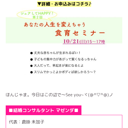
▼詳細・お申込みはコチラ♪
ほんじゃま。今日はこの辺で～See you~ヾ(＠^▽^＠)ノ
■結婚コンサルタント マゼンダ■
代表：倉掛 未加子