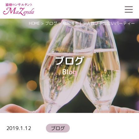
HOME
>
ブログ
>
福岡博多｜少人数プチ出会いパーティー
ブログ
Blog
2019.1.12
ブログ