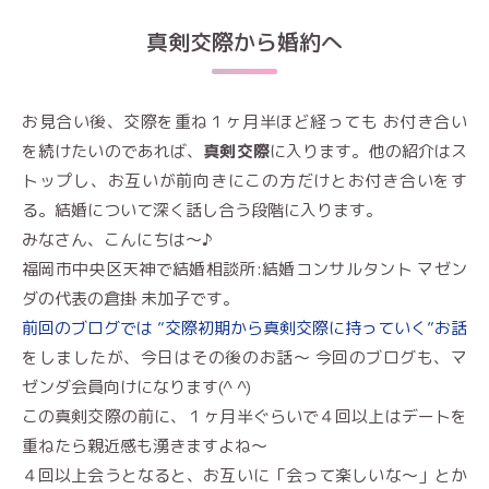
真剣交際から婚約へ
お見合い後、交際を重ね１ヶ月半ほど経っても お付き合い
を続けたいのであれば、
真剣交際
に入ります。他の紹介はス
トップし、お互いが前向きにこの方だけとお付き合いをす
る。結婚について深く話し合う段階に入ります。
みなさん、こんにちは〜♪
福岡市中央区天神で結婚相談所:結婚コンサルタント マゼン
ダの代表の倉掛 未加子です。
前回のブログでは ”交際初期から真剣交際に持っていく”お話
をしましたが、今日はその後のお話〜 今回のブログも、マ
ゼンダ会員向けになります(^ ^)
この真剣交際の前に、１ヶ月半ぐらいで４回以上はデートを
重ねたら親近感も湧きますよね〜
４回以上会うとなると、お互いに「会って楽しいな〜」とか