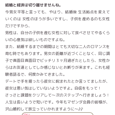
結婚と経済は切り離せませんね。
今男女平等と言っても、やはり、結婚後 生活拠点を変えて
いくのは 女性のほうが多いですし、子供を産めるのも女性
だけですから、
男性は、自分の子供を産む女性に対して食べさせてやるくら
いの心意気は欲しいものですよね。
また、結婚するまでの期間はとても大切な二人のロマンスを
育む時でもあります。男女の距離が近づくことなく、同じ調
子で真面目真面目でビッチリ３ヶ月過ぎたとしたら、女性か
らはお友達としてしか感じないとお断りが来ます。これも経
験者語るで、何度かみてきました。
デートで手を握ったら彼女に睨まれたとか言ってましたが、
彼女は悪い気はしていないようですよ。自信をもって！
さっさと課題をクリアして〜次のステップへ行きましょう！
人生は長いようで短いです。今年もマゼンダ会員の皆様が、
沢山婚約して旅立っていかれますように〜♪♪