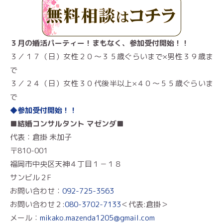
３月の婚活パーティー！まもなく、参加受付開始！！
３／１７（日）女性２０〜３５歳ぐらいまで×男性３９歳ま
で
３／２４（日）女性３０代後半以上×４０〜５５歳ぐらいま
で
◆参加受付開始！！
■結婚コンサルタント マゼンダ■
代表：倉掛 未加子
〒810-001
福岡市中央区天神４丁目１－１８
サンビル２F
お問い合わせ：
092-725-3563
お問い合わせ２:
080-3702-7133
＜代表:倉掛＞
メール：
mikako.mazenda1205@gmail.com