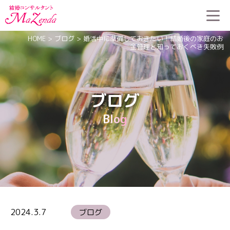
HOME
>
ブログ
>
婚活中に準備しておきたい！結婚後の家庭のお
金管理と知っておくべき失敗例
ブログ
Blog
2024.3.7
ブログ