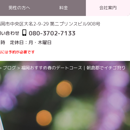
男性の方へ
料金
会社案内
1 福岡市中央区大名2-9-29 第二プリンスビル908号
080-3702-7133
問い合わせ
1時 定休日：月・木曜日
店には予約が必要です
>
ブログ
>
福岡おすすめ春のデートコース｜朝倉郡でイチゴ狩り