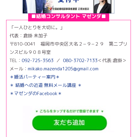
■結婚コンサルタント マゼンダ■
「一人ひとりを大切に。」
代表：倉掛 未加子
〒810-0041 福岡市中央区大名２−９−２９ 第二プリ
ンスビル９０８号室
TEL：
092-725-3563
／
080-3702-7133
＜代表:倉掛＞
メール：
mikako.mazenda1205@gmail.com
＊婚活パーティー案内＊
＊ 結婚への近道 無料メール講座 ＊
＊マゼンダのFacebook＊