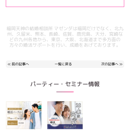
福岡天神の結婚相談所 マゼンダは福岡だけでなく、北九
州、久留米、熊本、
長崎、佐賀、鹿児島、大分、宮崎な
どの九州各地から、東京、大阪、北海道まで
多方面の
方々の婚活サポートを行い、成婚をあげております。
≪
前の記事へ
一覧に戻る
次の記事へ
≫
パーティー・セミナー情報