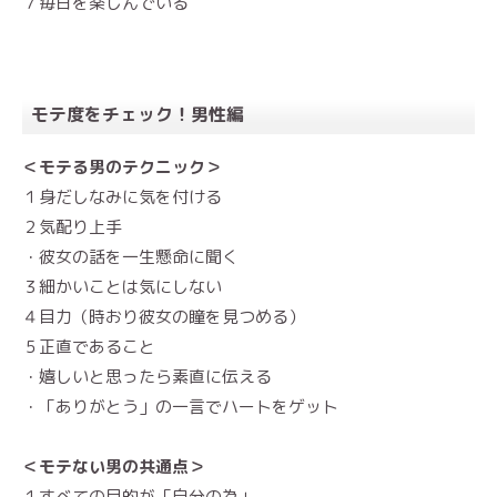
７毎日を楽しんでいる
モテ度をチェック！男性編
＜モテる男のテクニック＞
１身だしなみに気を付ける
２気配り上手
・彼女の話を一生懸命に聞く
３細かいことは気にしない
４目力（時おり彼女の瞳を見つめる）
５正直であること
・嬉しいと思ったら素直に伝える
・「ありがとう」の一言でハートをゲット
＜モテない男の共通点＞
１すべての目的が「自分の為」