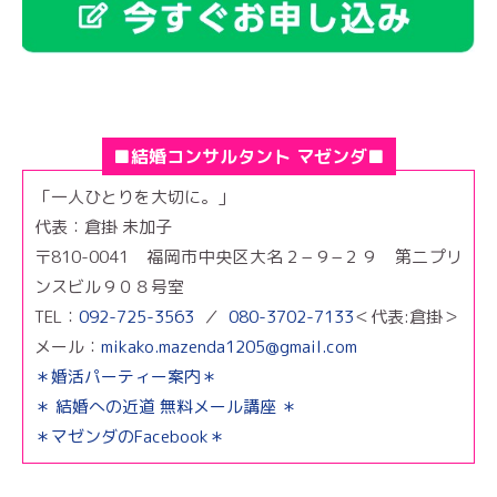
■結婚コンサルタント マゼンダ■
「一人ひとりを大切に。」
代表：倉掛 未加子
〒810-0041 福岡市中央区大名２−９−２９ 第二プリ
ンスビル９０８号室
TEL：
092-725-3563
／
080-3702-7133
＜代表:倉掛＞
メール：
mikako.mazenda1205@gmail.com
＊婚活パーティー案内＊
＊ 結婚への近道 無料メール講座 ＊
＊マゼンダのFacebook＊