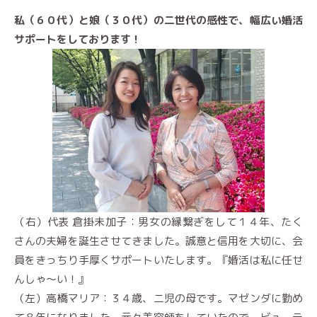
私（６０代）と娘（３０代）の二世代の感性で、幅広い婚活
サポートをしております！
（右）代表 倉掛未加子：男女の縁繋ぎをして１４年、たく
さんの夫婦を誕生させてきました。誠意と信用を大切に、会
員をきっちり手厚くサポートいたします。『婚活は私に任せ
んしゃ〜い！』
（左）高橋マリア：３４歳、二児の母です。マゼンダに勤め