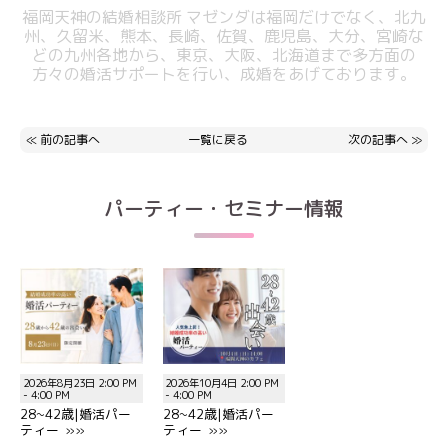
福岡天神の結婚相談所 マゼンダは福岡だけでなく、北九
州、久留米、熊本、
長崎、佐賀、鹿児島、大分、宮崎な
どの九州各地から、東京、大阪、北海道まで
多方面の
方々の婚活サポートを行い、成婚をあげております。
≪
前の記事へ
一覧に戻る
次の記事へ
≫
パーティー・セミナー情報
2026年8月23日 2:00 PM
2026年10月4日 2:00 PM
- 4:00 PM
- 4:00 PM
28~42歳|婚活パー
28~42歳|婚活パー
ティー »»
ティー »»