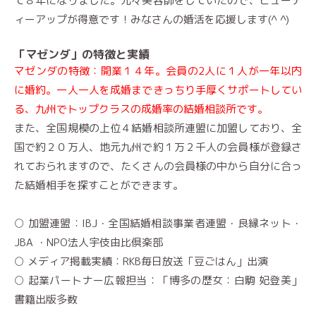
て８年になりました。元々美容師をしていたので、ビューテ
ィーアップが得意です！みなさんの婚活を応援します(^ ^)
「マゼンダ」の特徴と実績
マゼンダの特徴：開業１４年。会員の2人に１人が一年以内
に婚約。一人一人を成婚まできっちり手厚くサポートしてい
る、九州でトップクラスの成婚率の結婚相談所です。
また、全国規模の上位４結婚相談所連盟に加盟しており、全
国で約２０万人、地元九州で約１万２千人の会員様が登録さ
れておられますので、たくさんの会員様の中から自分に合っ
た結婚相手を探すことができます。
○ 加盟連盟：IBJ・全国結婚相談事業者連盟・良縁ネット・
JBA ・NPO法人宇伎由比倶楽部
○ メディア掲載実績：RKB毎日放送「豆ごはん」出演
○ 起業パートナー広報担当：「博多の歴女：白駒 妃登美」
書籍出版多数