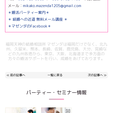
メール：
mikako.mazenda1205@gmail.com
＊婚活パーティー案内＊
＊ 結婚への近道 無料メール講座 ＊
＊マゼンダのFacebook＊
福岡天神の結婚相談所 マゼンダは福岡だけでなく、北九
州、久留米、熊本、
長崎、佐賀、鹿児島、大分、宮崎な
どの九州各地から、東京、大阪、北海道まで
多方面の
方々の婚活サポートを行い、成婚をあげております。
≪
前の記事へ
一覧に戻る
次の記事へ
≫
パーティー・セミナー情報