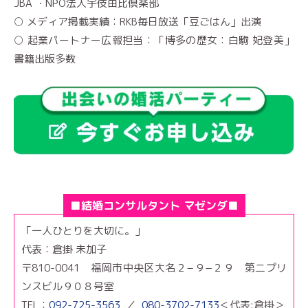
JBA ・NPO法人宇伎由比倶楽部
○ メディア掲載実績：RKB毎日放送「豆ごはん」出演
○ 起業パートナー広報担当：「博多の歴女：白駒 妃登美」
書籍出版多数
■結婚コンサルタント マゼンダ■
「一人ひとりを大切に。」
代表：倉掛 未加子
〒810-0041 福岡市中央区大名２−９−２９ 第二プリ
ンスビル９０８号室
TEL：
092-725-3563
／
080-3702-7133
＜代表:倉掛＞