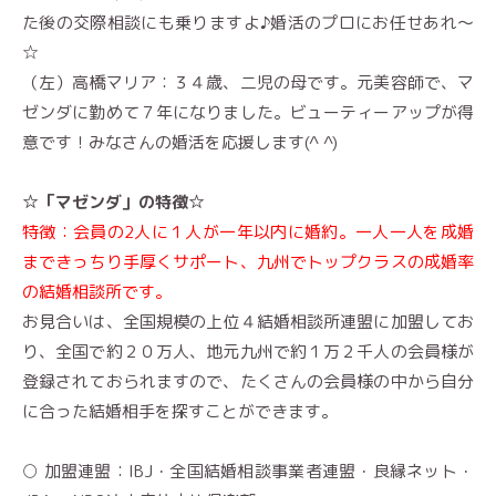
た後の交際相談にも乗りますよ
♪
婚活のプロにお任せあれ～
☆
（左）高橋マリア：３４歳、
二児の母です。元美容師で、マ
ゼンダに勤めて７年になりました。ビューティーアップが得
意です！みなさんの婚活を応援します
(^ ^)
☆「マゼンダ」の特徴☆
特徴：会員の2人に１人が一年以内に婚約。一人一人を成婚
まできっちり手厚くサポート、九州でトップクラスの成婚率
の結婚相談所です。
お見合いは、全国規模の上位４結婚相談所連盟に加盟してお
り、全国で約２０万人、地元九州で約１万２千人の会員様が
登録されておられますので、たくさんの会員様の中から自分
に合った結婚相手を探すことができます。
○ 加盟連盟：IBJ・全国結婚相談事業者連盟・良縁ネット・